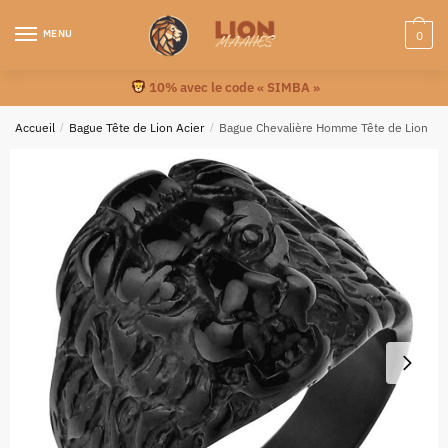
MENU
0
10% avec le code « SIMBA »
Accueil
/
Bague Tête de Lion Acier
/
Bague Chevalière Homme Tête de Lion