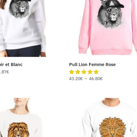
oir et Blanc
Pull Lion Femme Rose
.87
€
43.20
€
–
46.80
€