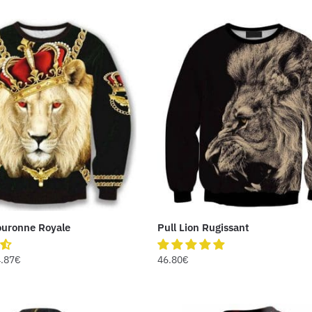
ouronne Royale
Pull Lion Rugissant
.87
€
46.80
€