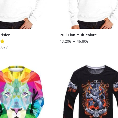
risien
Pull Lion Multicolore
43.20
€
–
46.80
€
.87
€