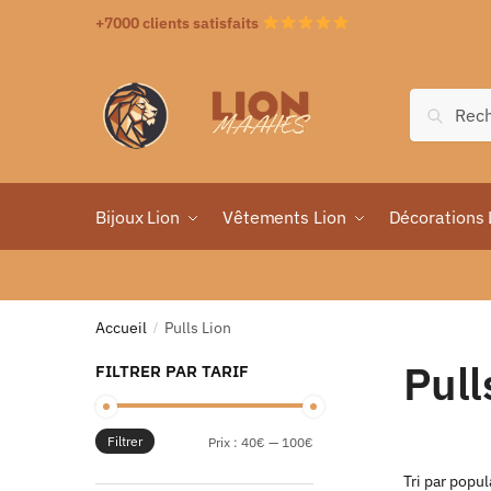
+7000 clients satisfaits
Recher
Bijoux Lion
Vêtements Lion
Décorations 
Accueil
Pulls Lion
/
Pull
FILTRER PAR TARIF
Filtrer
Prix :
40€
—
100€