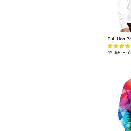
Pull Lion Pa
47.88
€
–
51