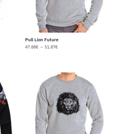
Pull Lion Future
47.88
€
–
51.87
€