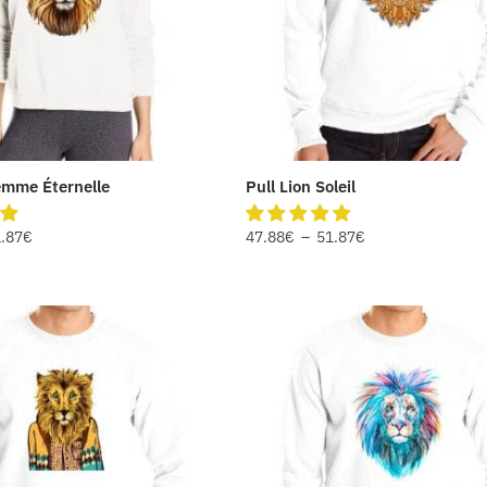
emme Éternelle
Pull Lion Soleil
.87
€
47.88
€
–
51.87
€