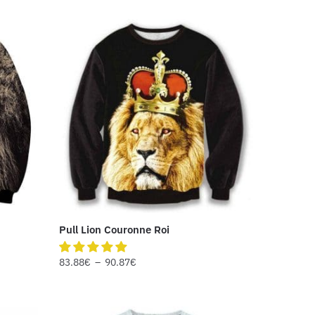
Pull Lion Couronne Roi
83.88
€
–
90.87
€