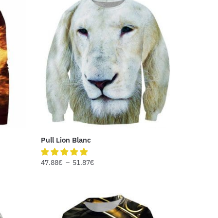
Pull Lion Blanc
47.88
€
–
51.87
€