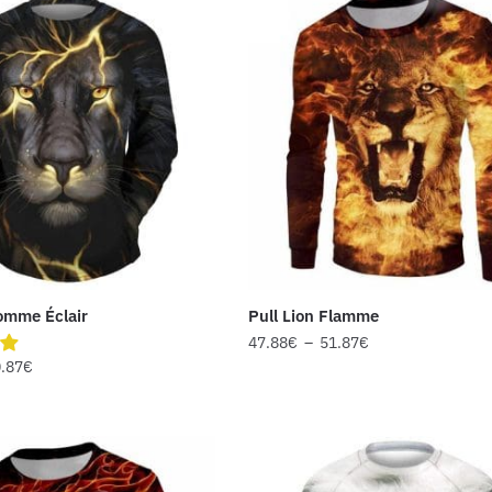
omme Éclair
Pull Lion Flamme
47.88
€
–
51.87
€
.87
€