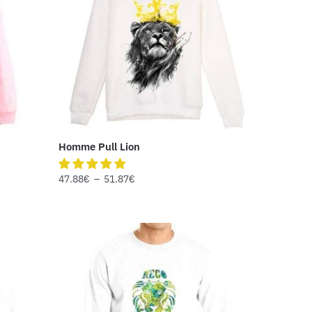
Homme Pull Lion
47.88
€
–
51.87
€