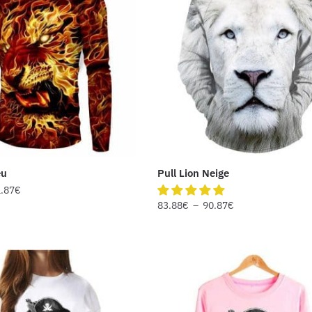
eu
Pull Lion Neige
.87
€
83.88
€
–
90.87
€