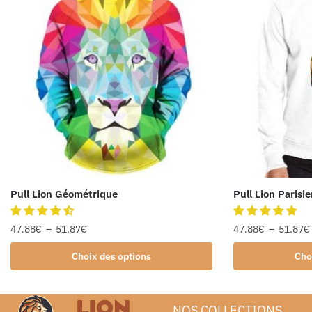
Pull Lion Géométrique
Pull Lion Parisi
47.88
€
–
51.87
€
47.88
€
–
51.87
€
Choix des options
Cho
NOS COLLECTIONS