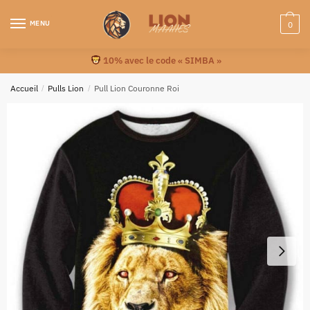
MENU
0
10% avec le code « SIMBA »
Accueil
/
Pulls Lion
/
Pull Lion Couronne Roi