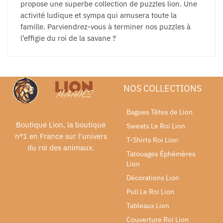
propose une superbe collection de puzzles lion. Une
activité ludique et sympa qui amusera toute la
famille. Parviendrez-vous à terminer nos puzzles à
l’effigie du roi de la savane ?
NOS COLLECTIONS
Bagues Têtes de Lion
Boutique Lion, la boutique
Sweats Le Roi Lion
n°1 en France sur l'univers
T-Shirts Roi Lion
du roi des animaux.
Tatouages Éphémères
Lion
Décorations Lion
Pull Le Roi Lion
Tableaux Lion
Couverture Roi Lion