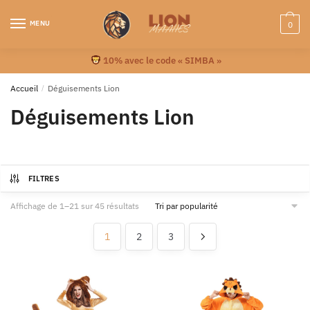
MENU
0
10% avec le code « SIMBA »
Accueil
/
Déguisements Lion
Déguisements Lion
FILTRES
Affichage de 1–21 sur 45 résultats
1
2
3