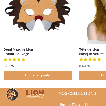
Demi Masque Lion
Tête de Lion
Enfant Sauvage
Masque Adulte
23.27
€
84.37
€
Ajouter au panier
Ajo
NOS COLLECTIONS
Bagues Têtes de Lion