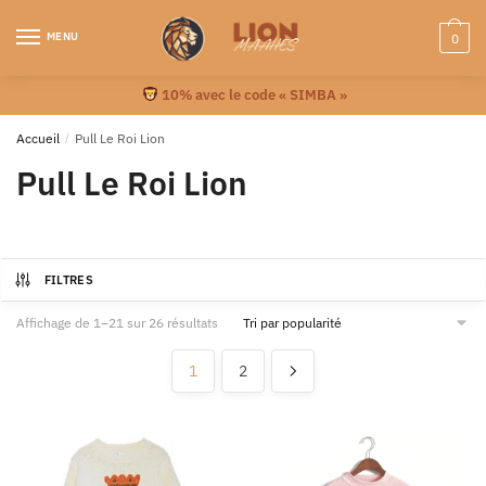
MENU
0
10% avec le code « SIMBA »
Accueil
/
Pull Le Roi Lion
Pull Le Roi Lion
FILTRES
Affichage de 1–21 sur 26 résultats
1
2