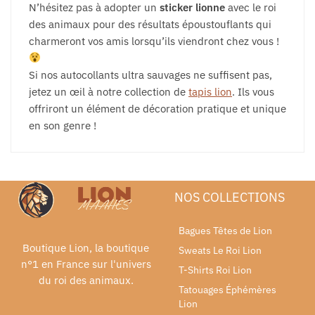
N’hésitez pas à adopter un
sticker lionne
avec le roi
des animaux pour des résultats époustouflants qui
charmeront vos amis lorsqu’ils viendront chez vous !
Si nos autocollants ultra sauvages ne suffisent pas,
jetez un œil à notre collection de
tapis lion
. Ils vous
offriront un élément de décoration pratique et unique
en son genre !
NOS COLLECTIONS
Bagues Têtes de Lion
Boutique Lion, la boutique
Sweats Le Roi Lion
n°1 en France sur l'univers
T-Shirts Roi Lion
du roi des animaux.
Tatouages Éphémères
Lion