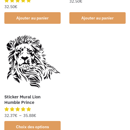
32.50
€
32.50
€
Ajouter au panier
Ajouter au panier
Sticker Mural Lion
Humble Prince
32.37
€
–
35.88
€
Choix des options