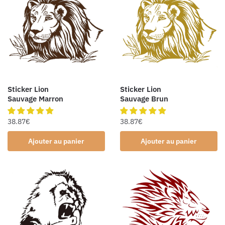
Sticker Lion
Sticker Lion
Sauvage Marron
Sauvage Brun
38.87
€
38.87
€
Ajouter au panier
Ajouter au panier