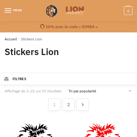
MENU
0
10% avec le code « SIMBA »
Accueil
/
Stickers Lion
Stickers Lion
FILTRES
Affichage de 1–21 sur 37 résultats
1
2