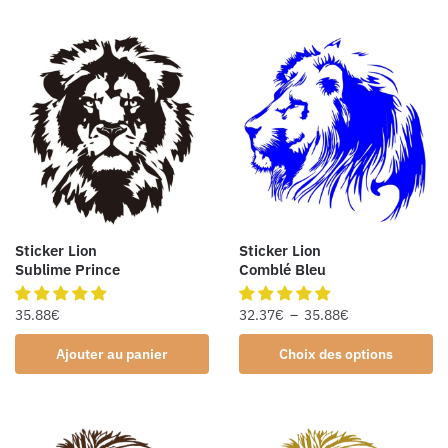
Sticker Lion
Sticker Lion
Sublime Prince
Comblé Bleu
35.88
€
32.37
€
–
35.88
€
Ajouter au panier
Choix des options