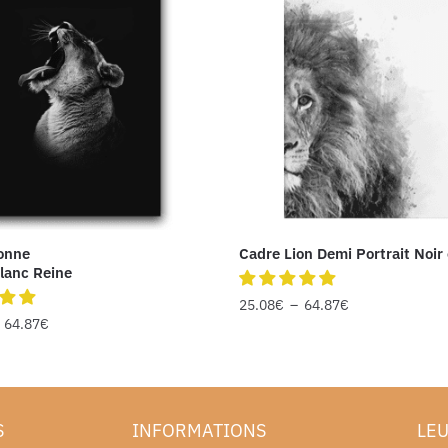
onne
Cadre Lion Demi Portrait Noir
Blanc Reine
25.08
€
–
64.87
€
–
64.87
€
S
INFORMATIONS
LEU