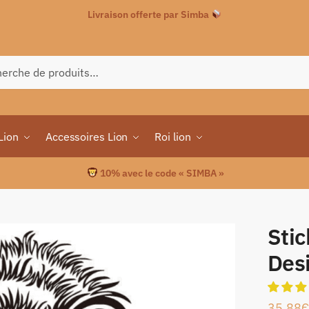
Livraison offerte par Simba
che
Lion
Accessoires Lion
Roi lion
10% avec le code « SIMBA »
Stic
Des
35.88
€