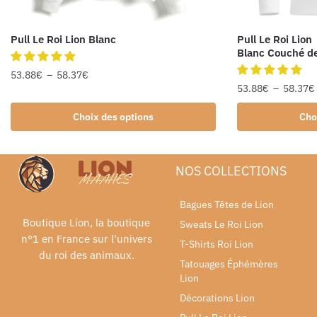
Pull Le Roi Lion Blanc
Pull Le Roi Lion
Blanc Couché de
53.88
€
–
58.37
€
53.88
€
–
58.37
€
Choix des options
Cho
NOS COLLECTIONS
Bagues Têtes de Lion
Boutique Lion, la boutique
Sweats Le Roi Lion
n°1 en France sur l'univers
T-Shirts Roi Lion
du roi des animaux.
Tatouages Éphémères
Lion
Décorations Lion