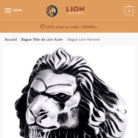
MENU
0
10% avec le code « SIMBA »
Accueil
/
Bague Tête de Lion Acier
/
Bague Lion Homme