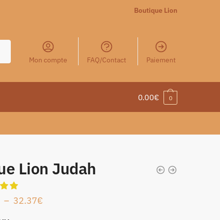
Boutique Lion
Mon compte
FAQ/Contact
Paiement
0.00
€
0
ue Lion Judah
–
32.37
€