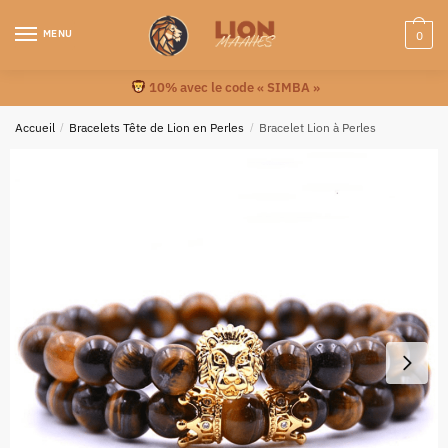
MENU
0
10% avec le code « SIMBA »
Accueil
/
Bracelets Tête de Lion en Perles
/
Bracelet Lion à Perles