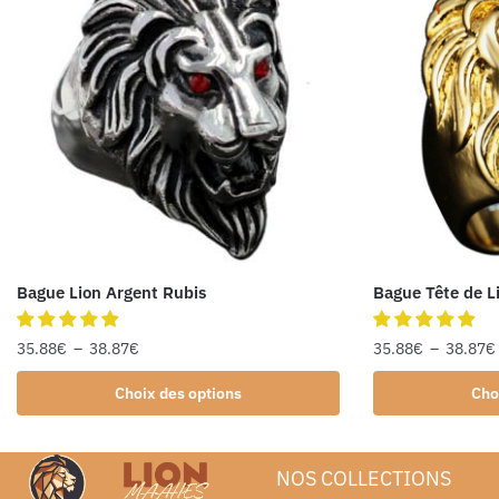
Bague Lion Argent Rubis
Bague Tête de L
35.88
€
–
38.87
€
35.88
€
–
38.87
€
Choix des options
Cho
NOS COLLECTIONS