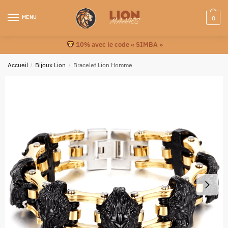
MENU
0
10% avec le code « SIMBA »
Accueil
/
Bijoux Lion
/
Bracelet Lion Homme