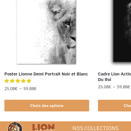
Poster Lionne Demi Portrait Noir et Blanc
Cadre Lion Acti
Du Roi
25.08
€
–
59.88
€
25.08
€
–
59.88
€
Choix des options
Cho
NOS COLLECTIONS