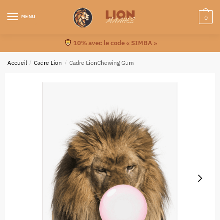
MENU
0
10% avec le code « SIMBA »
Accueil
/
Cadre Lion
/
Cadre LionChewing Gum