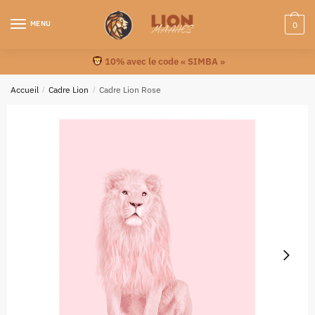
MENU
0
10% avec le code « SIMBA »
Accueil
/
Cadre Lion
/
Cadre Lion Rose