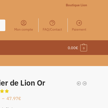
Boutique Lion
Mon compte
FAQ/Contact
Paiement
0.00
€
0
ier de Lion Or
–
47.97
€