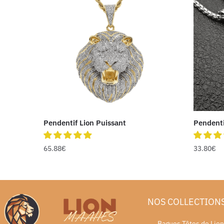
Pendentif Lion Puissant
Pendenti
65.88
€
33.80
€
NOS COLLECTION
Bagues Têtes de Lion