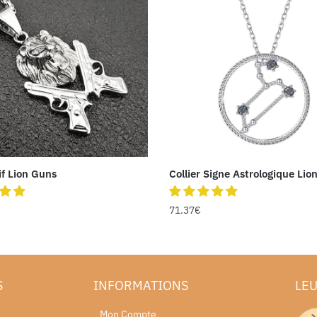
f Lion Guns
Collier Signe Astrologique Lio
71.37
€
S
INFORMATIONS
LEU
Mon Compte