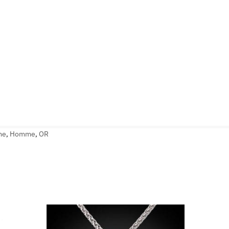
me
,
Homme
,
OR