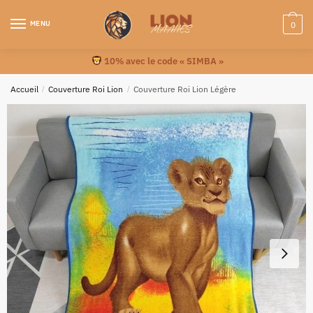
MENU
0
10% avec le code « SIMBA »
Accueil
/
Couverture Roi Lion
/
Couverture Roi Lion Légère