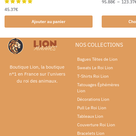
95.88
€
–
123.37
45.37
€
Ajouter au panier
Cho
NOS COLLECTIONS
Bagues Têtes de Lion
Boutique Lion, la boutique
Sweats Le Roi Lion
n°1 en France sur l'univers
T-Shirts Roi Lion
du roi des animaux.
Tatouages Éphémères
Lion
Décorations Lion
Pull Le Roi Lion
Tableaux Lion
Couverture Roi Lion
Bracelets Lion