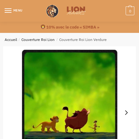
MENU
0
10% avec le code « SIMBA »
Accueil
/
Couverture Roi Lion
/
Couverture Roi Lion Verdure