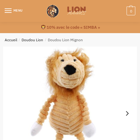
MENU
0
10% avec le code « SIMBA »
Accueil
/
Doudou Lion
/
Doudou Lion Mignon