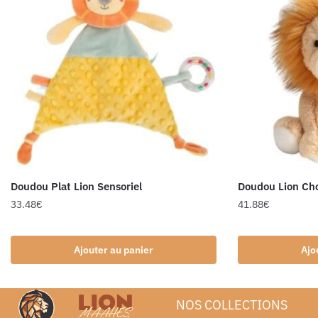
Doudou Plat Lion Sensoriel
Doudou Lion Ch
33.48
€
41.88
€
Ajouter au panier
Ajo
NOS COLLECTIONS