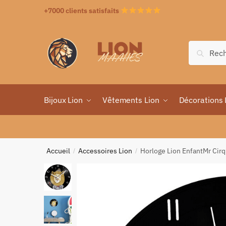
+7000 clients satisfaits
Recher
Bijoux Lion
Vêtements Lion
Décorations 
Accueil
Accessoires Lion
Horloge Lion EnfantMr Cir
/
/