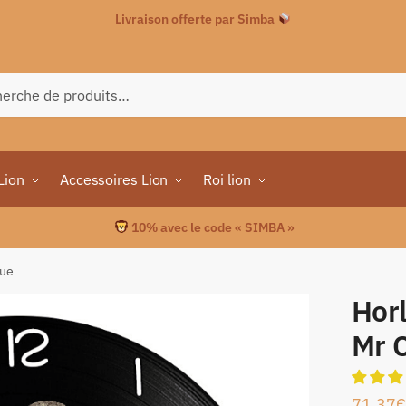
Livraison offerte par Simba
che
Lion
Accessoires Lion
Roi lion
10% avec le code « SIMBA »
que
Horl
Mr 
71.37
€