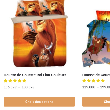
Housse de Couette Roi Lion Couleurs
Housse de Couet
136.37
€
–
188.37
€
119.88
€
–
179.8
Choix des options
Cho