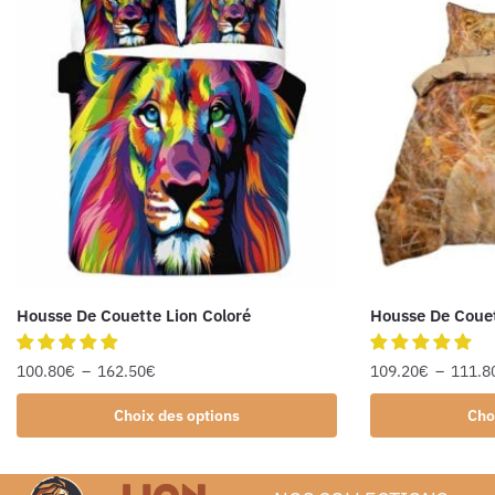
Housse De Couette Lion Coloré
Housse De Coue
100.80
€
–
162.50
€
109.20
€
–
111.8
Choix des options
Cho