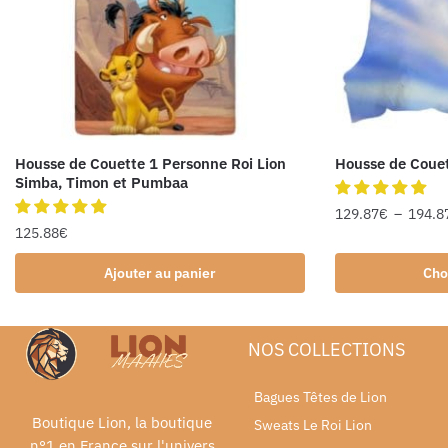
Housse de Couette 1 Personne Roi Lion
Housse de Couet
Simba, Timon et Pumbaa
129.87
€
–
194.8
125.88
€
Ajouter au panier
Cho
NOS COLLECTIONS
Bagues Têtes de Lion
Boutique Lion, la boutique
Sweats Le Roi Lion
n°1 en France sur l'univers