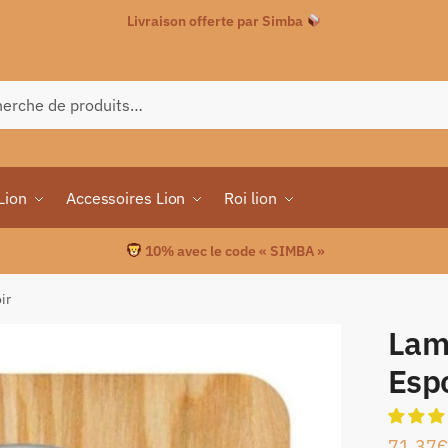
Livraison offerte par Simba
che
Lion
Accessoires Lion
Roi lion
10% avec le code « SIMBA »
ir
Lam
Esp
71.37
€