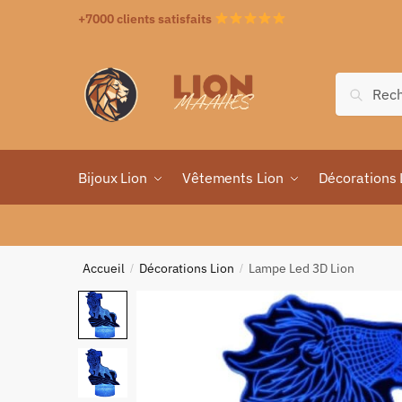
+7000 clients satisfaits
Recher
Bijoux Lion
Vêtements Lion
Décorations 
Accueil
Décorations Lion
Lampe Led 3D Lion
/
/