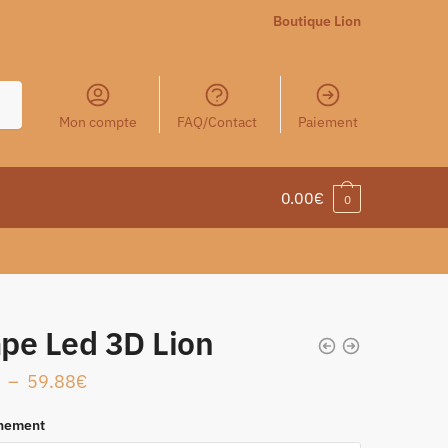
Boutique Lion
Mon compte
FAQ/Contact
Paiement
0.00
€
0
pe Led 3D Lion
–
59.88
€
nement