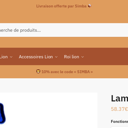
Livraison offerte par Simba
che
Lion
Accessoires Lion
Roi lion
10% avec le code « SIMBA »
Lam
58.37
€
Fonction