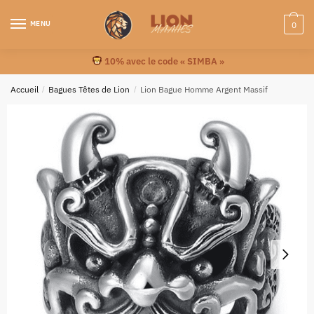
MENU
0
10% avec le code « SIMBA »
Accueil
/
Bagues Têtes de Lion
/
Lion Bague Homme Argent Massif