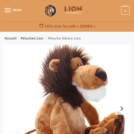
MENU
0
10% avec le code « SIMBA »
Accueil
/
Peluches Lion
/
Peluche AlexLe Lion