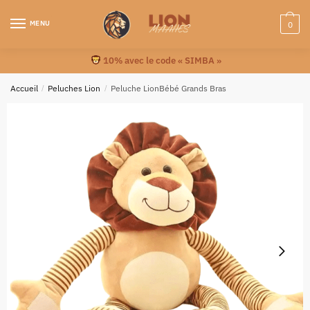
MENU
0
10% avec le code « SIMBA »
Accueil
/
Peluches Lion
/
Peluche LionBébé Grands Bras