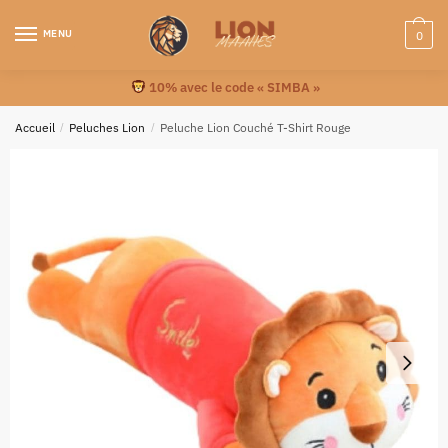
MENU
0
10% avec le code « SIMBA »
Accueil
/
Peluches Lion
/
Peluche Lion Couché T-Shirt Rouge