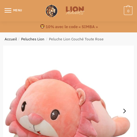
MENU
0
10% avec le code « SIMBA »
Accueil
/
Peluches Lion
/
Peluche Lion Couché Toute Rose