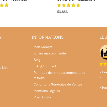
53.88
€
S
INFORMATIONS
LEU
Mon Compte
Suivre ma commande
Blog
F.A.Q / Contact
s Lion
« Un
Politique de remboursement et de
»
retours
Conditions Générales de Ventes
«Sup
Mentions Légales
Plan du Site