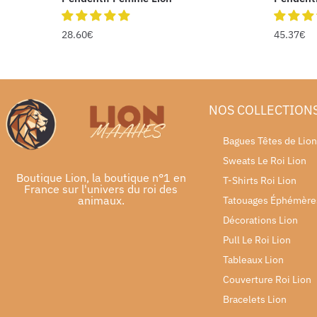
28.60
€
45.37
€
NOS COLLECTION
Bagues Têtes de Lion
Sweats Le Roi Lion
Boutique Lion, la boutique n°1 en
T-Shirts Roi Lion
France sur l'univers du roi des
animaux.
Tatouages Éphémère
Décorations Lion
Pull Le Roi Lion
Tableaux Lion
Couverture Roi Lion
Bracelets Lion