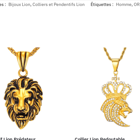
es :
Bijoux Lion
,
Colliers et Pendentifs Lion
Étiquettes :
Homme
,
OR
f Lion Prédateur
Collier Lion Redoutable