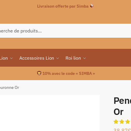
Livraison offerte par Simba
che
Lion
Accessoires Lion
Roi lion
10% avec le code « SIMBA »
ouronne Or
Pen
Or
38.87
€