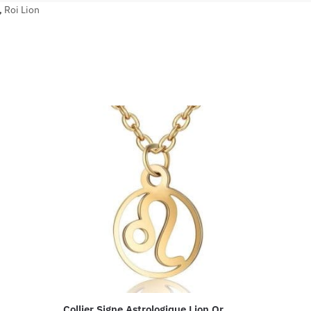
,
Roi Lion
Collier Signe Astrologique Lion Or