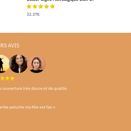
32.37
€
RS AVIS
e couverture très douce et de qualité.
erbe peluche ma fille est fan.»