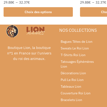
29.88
€
–
32.37
€
29.88
€
–
32.37
€
Choix des options
Cho
NOS COLLECTIONS
Bagues Têtes de Lion
Boutique Lion, la boutique
Sweats Le Roi Lion
n°1 en France sur l'univers
T-Shirts Roi Lion
du roi des animaux.
Tatouages Éphémères
Lion
Décorations Lion
Pull Le Roi Lion
Tableaux Lion
Couverture Roi Lion
Bracelets Lion