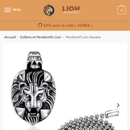
MENU
0
10% avec le code « SIMBA »
Accueil
/
Colliers et Pendentifs Lion
/
Pendentif Lion Savane