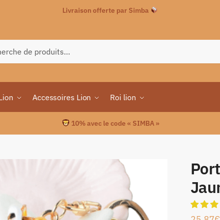
Livraison offerte par Simba
che
Lion
Accessoires Lion
Roi lion
10% avec le code « SIMBA »
Port
Jau
25.87
€