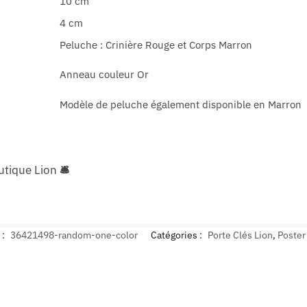
10 cm
4 cm
Peluche : Crinière Rouge et Corps Marron
Anneau couleur Or
Modèle de peluche également disponible en Marron
utique Lion
🛎
 :
36421498-random-one-color
Catégories :
Porte Clés Lion
,
Poster