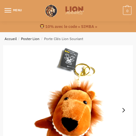
MENU
0
10% avec le code « SIMBA »
Accueil
/
Poster Lion
/
Porte Clés Lion Souriant