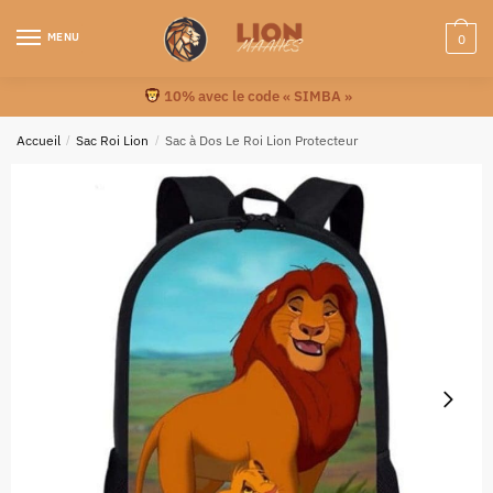
MENU
0
10% avec le code « SIMBA »
Accueil
/
Sac Roi Lion
/
Sac à Dos Le Roi Lion Protecteur