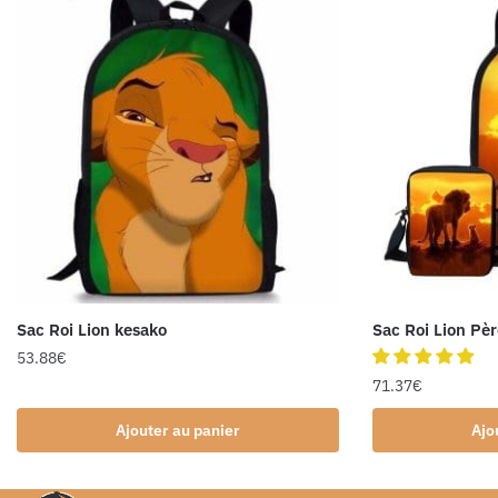
Sac Roi Lion kesako
Sac Roi Lion Père
53.88
€
71.37
€
Ajouter au panier
Ajo