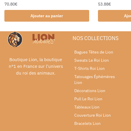
70.80
€
53.88
€
Ajouter au panier
Ajo
NOS COLLECTIONS
Bagues Têtes de Lion
Boutique Lion, la boutique
Sweats Le Roi Lion
n°1 en France sur l'univers
T-Shirts Roi Lion
du roi des animaux.
Tatouages Éphémères
Lion
Décorations Lion
Pull Le Roi Lion
Tableaux Lion
Couverture Roi Lion
Bracelets Lion