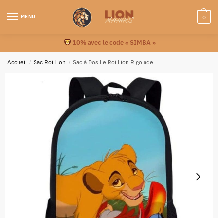
MENU
0
10% avec le code « SIMBA »
Accueil
/
Sac Roi Lion
/
Sac à Dos Le Roi Lion Rigolade