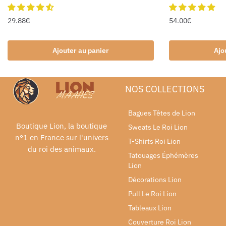
29.88
€
54.00
€
Ajouter au panier
Ajo
NOS COLLECTIONS
Bagues Têtes de Lion
Boutique Lion, la boutique
Sweats Le Roi Lion
n°1 en France sur l'univers
T-Shirts Roi Lion
du roi des animaux.
Tatouages Éphémères
Lion
Décorations Lion
Pull Le Roi Lion
Tableaux Lion
Couverture Roi Lion