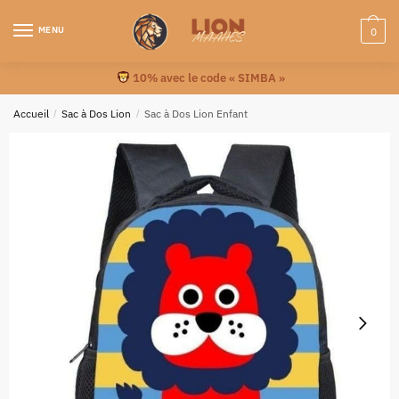
MENU
0
10% avec le code « SIMBA »
Accueil
/
Sac à Dos Lion
/
Sac à Dos Lion Enfant