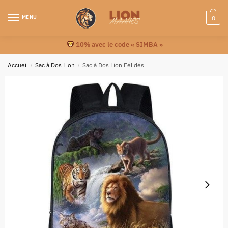
MENU
0
10% avec le code « SIMBA »
Accueil
/
Sac à Dos Lion
/
Sac à Dos Lion Félidés