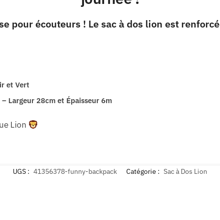
ise pour écouteurs !
Le sac à dos lion est renforc
ir et Vert
– Largeur 28cm et Épaisseur 6m
que Lion
UGS :
41356378-funny-backpack
Catégorie :
Sac à Dos Lion