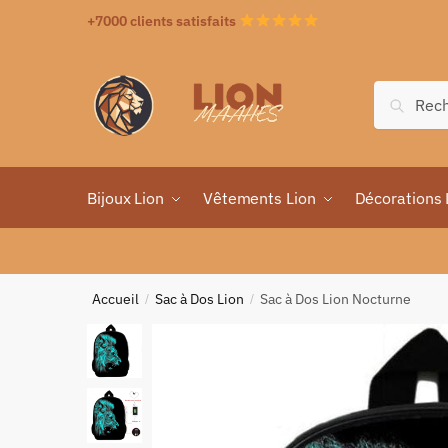
+7000 clients satisfaits
Recher
Bijoux Lion
Vêtements Lion
Décorations 
Accueil
Sac à Dos Lion
Sac à Dos Lion Nocturne
/
/