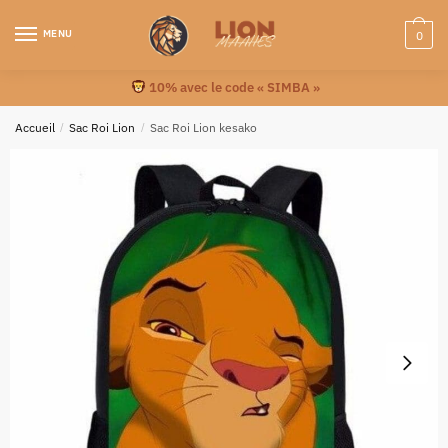
MENU
0
10% avec le code « SIMBA »
Accueil
/
Sac Roi Lion
/
Sac Roi Lion kesako