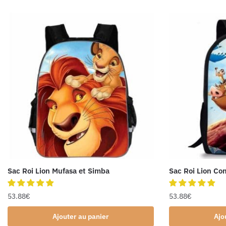
Sac Roi Lion Mufasa et Simba
Sac Roi Lion C
53.88
€
53.88
€
Ajouter au panier
Ajo