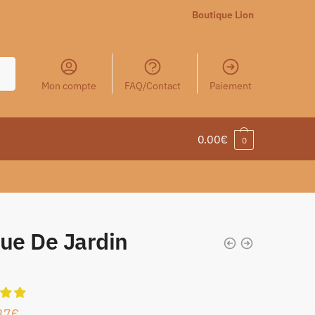
Boutique Lion
Mon compte
FAQ/Contact
Paiement
0.00
€
0
tue De Jardin
n
37
€