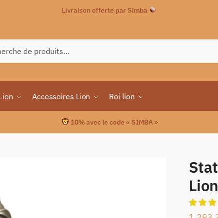
Livraison offerte par Simba
che
Lion
Accessoires Lion
Roi lion
10% avec le code « SIMBA »
Sta
Lio
1,293.