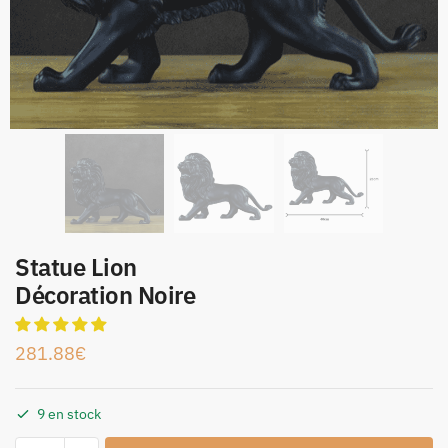
Statue Lion
Décoration Noire
281.88
€
9 en stock