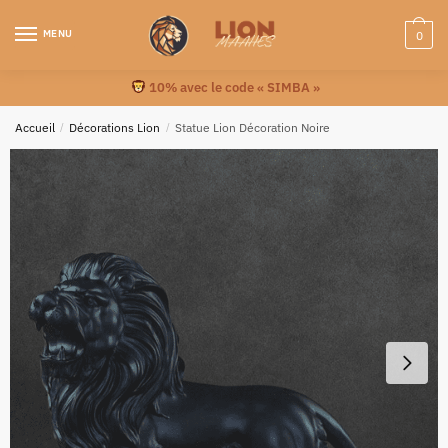
MENU
0
10% avec le code « SIMBA »
Accueil
/
Décorations Lion
/
Statue Lion Décoration Noire