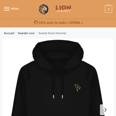
MENU
0
10% avec le code « SIMBA »
Accueil
/
Sweats Lion
/
Sweat Doré Homme