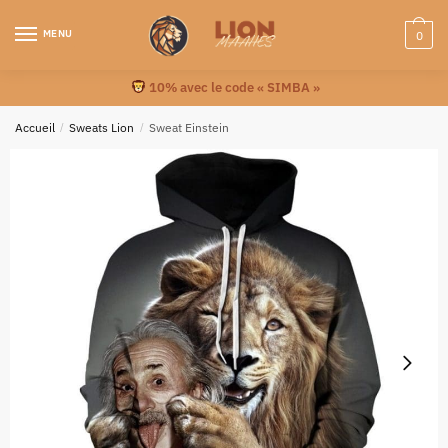
MENU
0
10% avec le code « SIMBA »
Accueil
/
Sweats Lion
/
Sweat Einstein