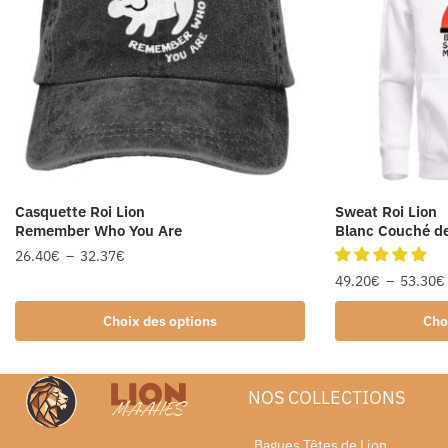
Casquette Roi Lion
Sweat Roi Lion
Remember Who You Are
Blanc Couché de
26.40
€
–
32.37
€
49.20
€
–
53.30
€
Choix des options
Cho
NOS COLLECTIONS
Bagues Têtes de Lion