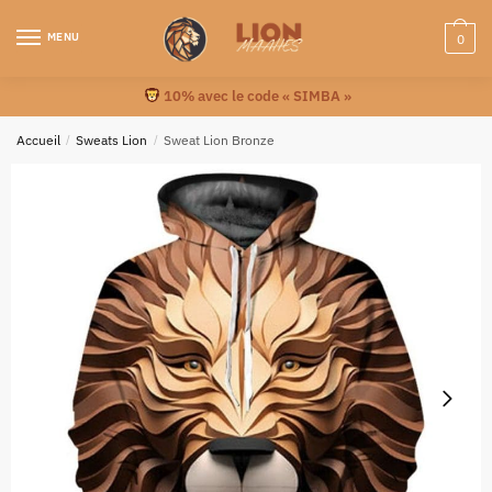
MENU
0
10% avec le code « SIMBA »
Accueil
/
Sweats Lion
/
Sweat Lion Bronze