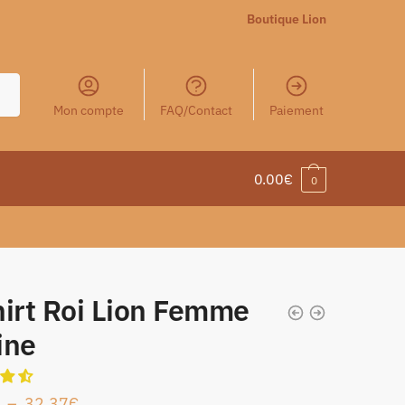
Boutique Lion
Mon compte
FAQ/Contact
Paiement
0.00
€
0
hirt Roi Lion Femme
ine
–
32.37
€