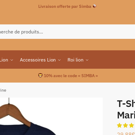
Livraison offerte par Simba
che
Lion
Accessoires Lion
Roi lion
10% avec le code « SIMBA »
rine
T-S
Mar
29.88
€