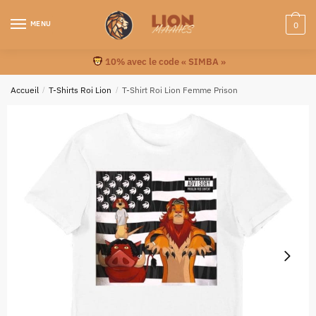
MENU
0
10% avec le code « SIMBA »
Accueil
/
T-Shirts Roi Lion
/
T-Shirt Roi Lion Femme Prison