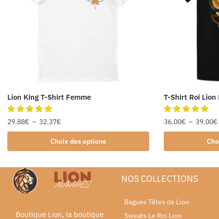
Lion King T-Shirt Femme
T-Shirt Roi Li
29.88
€
–
32.37
€
36.00
€
–
39.00
€
Choix des options
Cho
NOS COLLECTIONS
Bagues Têtes de Lion
Boutique Lion, la boutique
Sweats Le Roi Lion