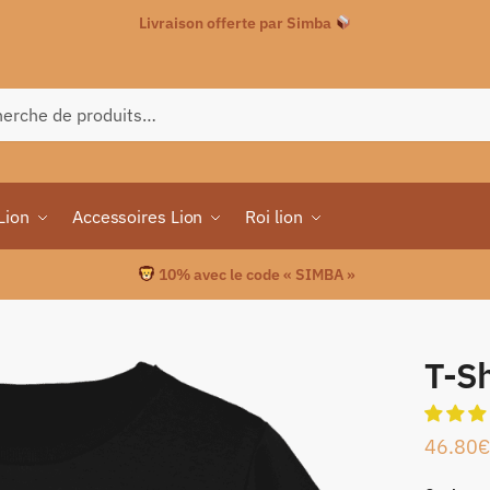
Livraison offerte par Simba
che
Lion
Accessoires Lion
Roi lion
10% avec le code « SIMBA »
T-S
46.80
€