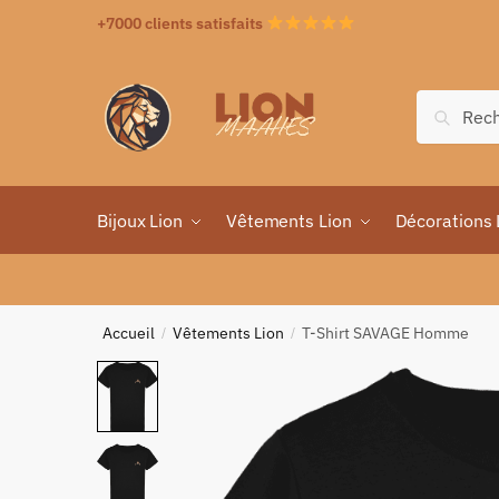
+7000 clients satisfaits
Recher
Bijoux Lion
Vêtements Lion
Décorations 
Accueil
Vêtements Lion
T-Shirt SAVAGE Homme
/
/