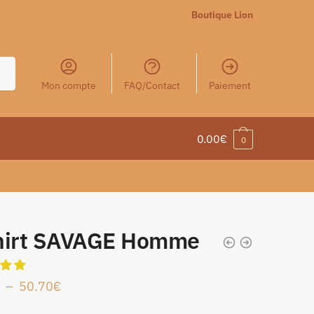
Boutique Lion
Mon compte
FAQ/Contact
Paiement
0.00
€
0
hirt SAVAGE Homme
–
50.70
€